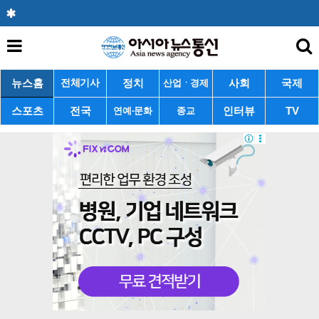
뉴스홈
정치
사회
국제
전체기사
산업ㆍ경제
스포츠
전국
인터뷰
TV
연예·문화
종교