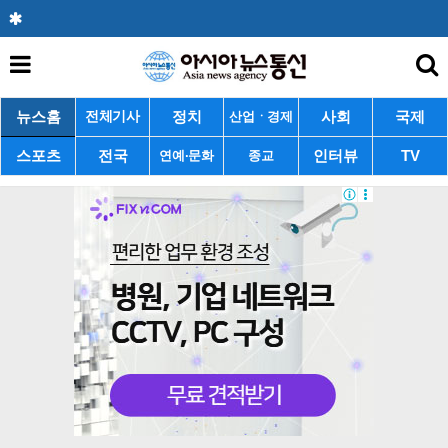
뉴스홈
정치
사회
국제
전체기사
산업ㆍ경제
스포츠
전국
인터뷰
TV
연예·문화
종교