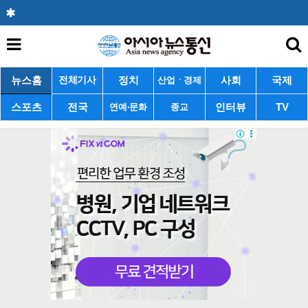
뉴스홈
정치
사회
국제
전체기사
산업ㆍ경제
스포츠
전국
인터뷰
TV
연예·문화
종교