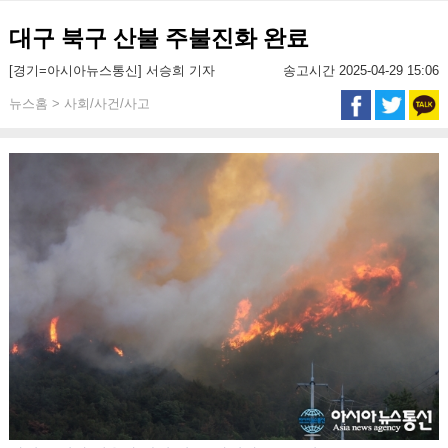
대구 북구 산불 주불진화 완료
[경기=아시아뉴스통신] 서승희 기자
송고시간 2025-04-29 15:06
뉴스홈 > 사회/사건/사고