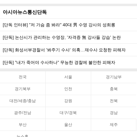
아시아뉴스통신단독
[단독 인터뷰] "저 가슴 좀 봐라" 40대 男 수영 강사의 성희롱
[단독] 논산시가 관리하는 수영장, '자격증 無 강사들 강습' 논란
[단독] 화성서부경찰서 '봐주기 수사' 의혹…재수사 요청한 피해자
[단독] "내가 죽어야 수사하나" 무능한 경찰에 불안한 피해자
전국
서울
경기남부
경기북부
인천
충북
대전/세종/충남
강원
전북
광주/전남
대구/경북
경남
부산
울산
제주
뉴스홈