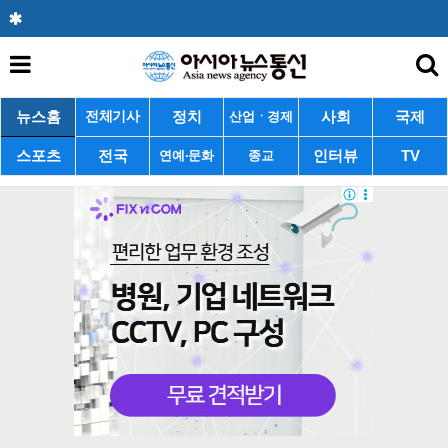
뉴스홈
정치
사회
국제
전체기사
산업ㆍ경제
스포츠
전국
인터뷰
TV
연예·문화
종교