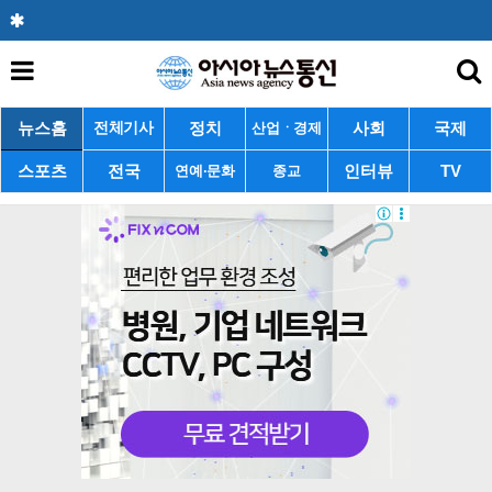
뉴스홈
정치
사회
국제
전체기사
산업ㆍ경제
스포츠
전국
인터뷰
TV
연예·문화
종교