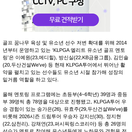
골프 꿈나무 육성 및 유소년 선수 저변 확대를 위해 2014
년부터 운영하고 있는 ‘KLPGA 엘리트 유소년 골프 멘토
링’은 이예원(23,메디힐), 방신실(22,KB금융그룹), 김민솔
(20,두산건설We've) 등 현재 KLPGA투어에서 뛰어난 활
약을 펼치고 있는 선수들도 유소년 시절 참가해 성장의
밑거름 역할을 하고 있다.
올해 멘토링 프로그램에는 초등부(4~6학년) 39명과 중등
부 39명씩 총 78명을 대상으로 진행됐고, KLPGA투어 우
승 경험이 있는 송가은(26), 유효주(29,두산건설We've)를
비롯해 2026시즌 드림투어 우승자 강지선(30), 정지현
(22,삼천리), 강채연(23,퍼시픽링스코리아) 등 총 26명의
선수가 멘토로 참여해 유소년들에게 노하우와 경험을 전