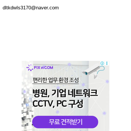
dltkdwls3170@naver.com