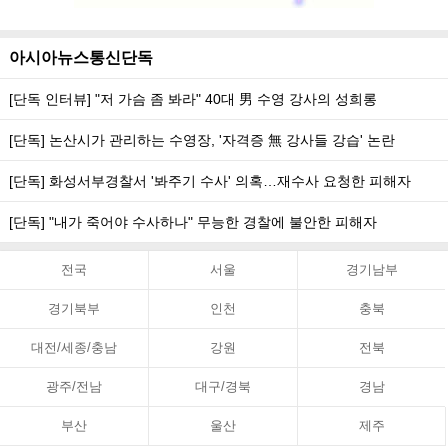
아시아뉴스통신단독
[단독 인터뷰] "저 가슴 좀 봐라" 40대 男 수영 강사의 성희롱
[단독] 논산시가 관리하는 수영장, '자격증 無 강사들 강습' 논란
[단독] 화성서부경찰서 '봐주기 수사' 의혹…재수사 요청한 피해자
[단독] "내가 죽어야 수사하나" 무능한 경찰에 불안한 피해자
전국
서울
경기남부
경기북부
인천
충북
대전/세종/충남
강원
전북
광주/전남
대구/경북
경남
부산
울산
제주