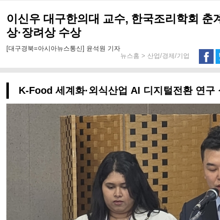
이신우 대구한의대 교수, 한국조리학회 
상·장려상 수상
[대구경북=아시아뉴스통신] 윤석원 기자
뉴스홈 > 산업/경제/기업
K-Food 세계화·외식산업 AI 디지털전환 연구