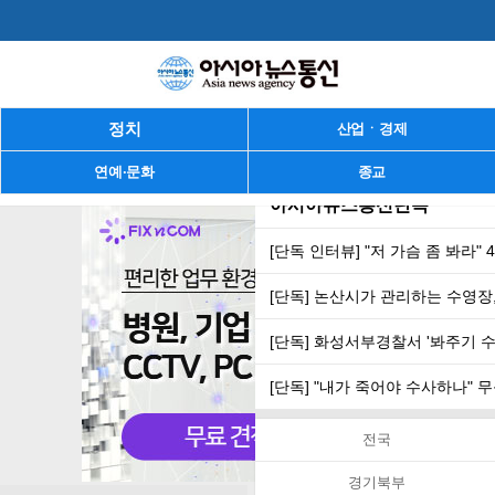
정치
산업ㆍ경제
연예·문화
종교
아시아뉴스통신단독
[단독 인터뷰] "저 가슴 좀 봐라"
[단독] 논산시가 관리하는 수영장,
[단독] 화성서부경찰서 '봐주기 
[단독] "내가 죽어야 수사하나"
전국
경기북부