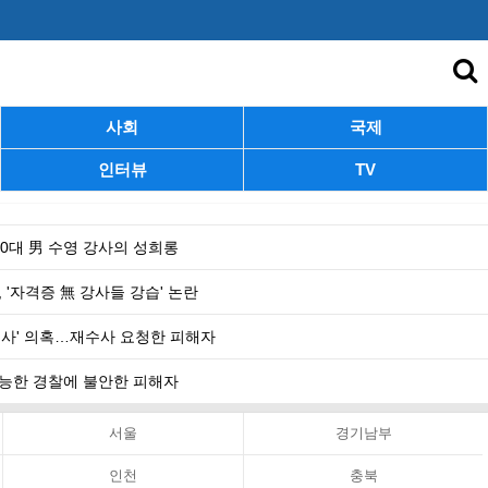
사회
국제
인터뷰
TV
 40대 男 수영 강사의 성희롱
 '자격증 無 강사들 강습' 논란
수사' 의혹…재수사 요청한 피해자
 무능한 경찰에 불안한 피해자
서울
경기남부
인천
충북