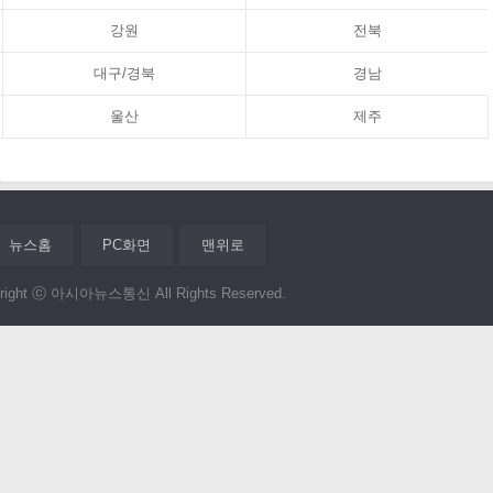
강원
전북
대구/경북
경남
울산
제주
뉴스홈
PC화면
맨위로
right ⓒ 아시아뉴스통신 All Rights Reserved.