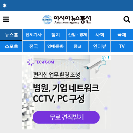
뉴스홈
정치
사회
국제
전체기사
산업ㆍ경제
스포츠
전국
인터뷰
TV
연예·문화
종교