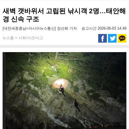
새벽 갯바위서 고립된 낚시객 2명…태안해
경 신속 구조
[대전세종충남=아시아뉴스통신] 장선화 기자
송고시간 2026-06-03 14:49
뉴스홈 > 사회/사건/사고