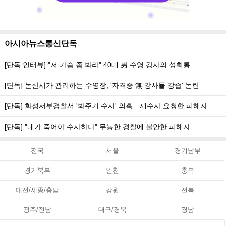
아시아뉴스통신단독
[단독 인터뷰] "저 가슴 좀 봐라" 40대 男 수영 강사의 성희롱
[단독] 논산시가 관리하는 수영장, '자격증 無 강사들 강습' 논란
[단독] 화성서부경찰서 '봐주기 수사' 의혹…재수사 요청한 피해자
[단독] "내가 죽어야 수사하나" 무능한 경찰에 불안한 피해자
전국
서울
경기남부
경기북부
인천
충북
대전/세종/충남
강원
전북
광주/전남
대구/경북
경남