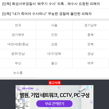
[단독] 화성서부경찰서 '봐주기 수사' 의혹…재수사 요청한 피해자
[단독] "내가 죽어야 수사하나" 무능한 경찰에 불안한 피해자
전국
서울
경기남부
경기북부
인천
충북
대전/세종/충남
강원
전북
광주/전남
대구/경북
경남
부산
울산
제주
뉴스홈
광고삭제
뉴스홈
PC화면
맨위로
Copyright ⓒ 아시아뉴스통신 All Rights Reserved.