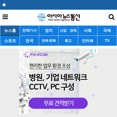
뉴스홈
정치
사회
국제
전체기사
산업ㆍ경제
스포츠
전국
인터뷰
TV
연예·문화
종교