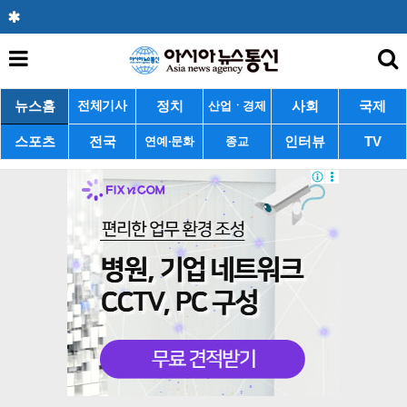
뉴스홈
정치
사회
국제
전체기사
산업ㆍ경제
스포츠
전국
인터뷰
TV
연예·문화
종교