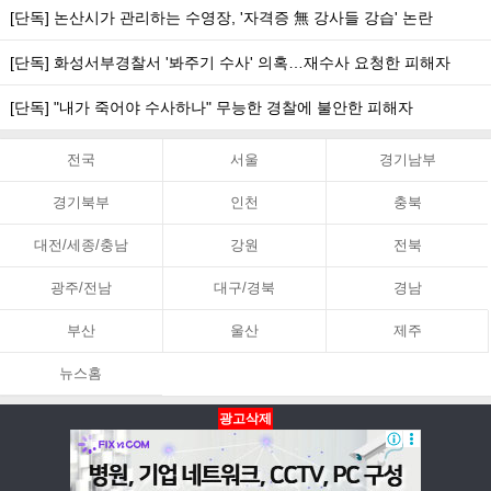
[단독] 논산시가 관리하는 수영장, '자격증 無 강사들 강습' 논란
[단독] 화성서부경찰서 '봐주기 수사' 의혹…재수사 요청한 피해자
[단독] "내가 죽어야 수사하나" 무능한 경찰에 불안한 피해자
전국
서울
경기남부
경기북부
인천
충북
대전/세종/충남
강원
전북
광주/전남
대구/경북
경남
부산
울산
제주
뉴스홈
광고삭제
뉴스홈
PC화면
맨위로