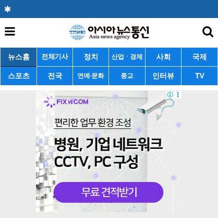
뉴스홈
정치
사회
국제
전체기사
산업ㆍ경제
스포츠
전국
인터뷰
TV
연예·문화
종교