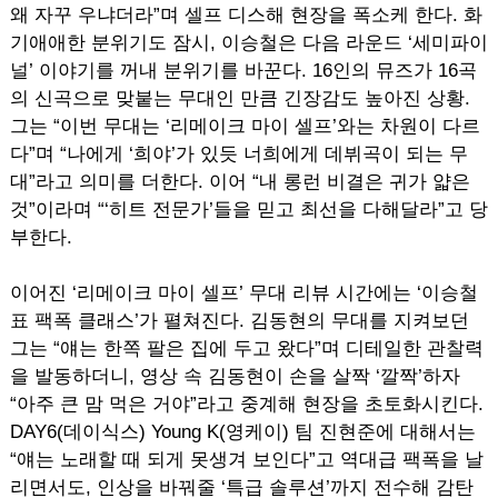
왜 자꾸 우냐더라”며 셀프 디스해 현장을 폭소케 한다. 화
기애애한 분위기도 잠시, 이승철은 다음 라운드 ‘세미파이
널’ 이야기를 꺼내 분위기를 바꾼다. 16인의 뮤즈가 16곡
의 신곡으로 맞붙는 무대인 만큼 긴장감도 높아진 상황.
그는 “이번 무대는 ‘리메이크 마이 셀프’와는 차원이 다르
다”며 “나에게 ‘희야’가 있듯 너희에게 데뷔곡이 되는 무
대”라고 의미를 더한다. 이어 “내 롱런 비결은 귀가 얇은
것”이라며 “‘히트 전문가’들을 믿고 최선을 다해달라”고 당
부한다.
이어진 ‘리메이크 마이 셀프’ 무대 리뷰 시간에는 ‘이승철
표 팩폭 클래스’가 펼쳐진다. 김동현의 무대를 지켜보던
그는 “얘는 한쪽 팔은 집에 두고 왔다”며 디테일한 관찰력
을 발동하더니, 영상 속 김동현이 손을 살짝 ‘깔짝’하자
“아주 큰 맘 먹은 거야”라고 중계해 현장을 초토화시킨다.
DAY6(데이식스) Young K(영케이) 팀 진현준에 대해서는
“얘는 노래할 때 되게 못생겨 보인다”고 역대급 팩폭을 날
리면서도, 인상을 바꿔줄 ‘특급 솔루션’까지 전수해 감탄