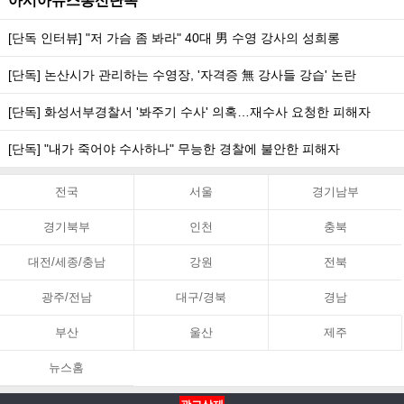
아시아뉴스통신단독
[단독 인터뷰] "저 가슴 좀 봐라" 40대 男 수영 강사의 성희롱
[단독] 논산시가 관리하는 수영장, '자격증 無 강사들 강습' 논란
[단독] 화성서부경찰서 '봐주기 수사' 의혹…재수사 요청한 피해자
[단독] "내가 죽어야 수사하나" 무능한 경찰에 불안한 피해자
전국
서울
경기남부
경기북부
인천
충북
대전/세종/충남
강원
전북
광주/전남
대구/경북
경남
부산
울산
제주
뉴스홈