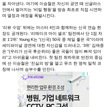
을 자아낸다. 여기에 이승철은 자신의 공연 때 선글라스
안에서 벌어지는 ‘비밀 행동’을 방송 최초로 직접 시연하
며 열정과 애정을 폭발시킨다.
‘리뷰 수업’ 뒤에는 마스터 4인과 함께하는 신곡 연습 현
장도 공개된다. ‘리메이크 마이 셀프’ 팀전에서 단 1점 차
로 1‘2위’ Young K는 “(신곡) 50곡 중 제일 좋은 곡”이라며
세미파이널 경연에 대한 자신감을 드러내고, ‘3위’ 김재중
은 “(우리가 선곡 후순위라) 좋은 곡들이 많이 빠져 있더
라”고 아쉬움을 내비친다. 첫 팀전 최하위로 반전의 중심
에 선 이승철은 ‘진실의 방’을 열고 뮤즈 한 명씩 밀착 코
칭에 나서며 승부수를 던진다.