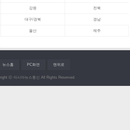
강원
전북
대구/경북
경남
울산
제주
뉴스홈
PC화면
맨위로
right ⓒ 아시아뉴스통신 All Rights Reserved.