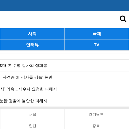
사회
국제
인터뷰
TV
 40대 男 수영 강사의 성희롱
 '자격증 無 강사들 강습' 논란
수사' 의혹…재수사 요청한 피해자
 무능한 경찰에 불안한 피해자
서울
경기남부
인천
충북