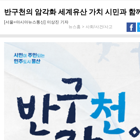
반구천의 암각화 세계유산 가치 시민과 함
[서울=아시아뉴스통신] 이상진 기자
뉴스홈 > 사회/사건/사고