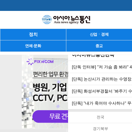
정치
산업ㆍ경제
연예·문화
종교
아시아뉴스통신단독
[단독 인터뷰] "저 가슴 좀 봐라"
[단독] 논산시가 관리하는 수영장,
[단독] 화성서부경찰서 '봐주기 
[단독] "내가 죽어야 수사하나"
전국
경기북부