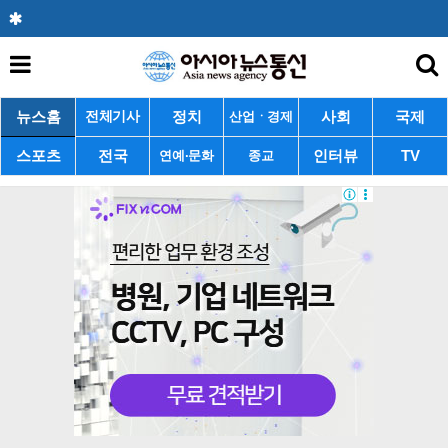
뉴스홈
정치
사회
국제
전체기사
산업ㆍ경제
스포츠
전국
인터뷰
TV
연예·문화
종교