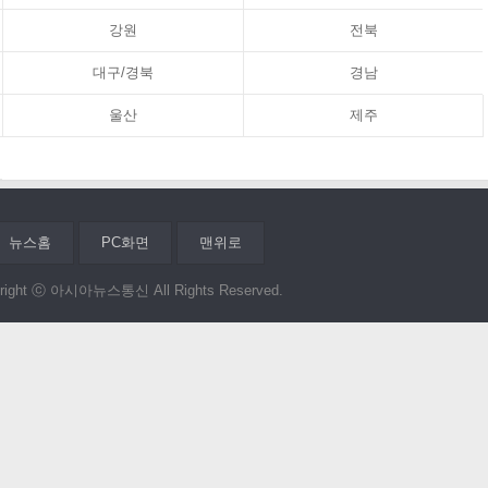
강원
전북
대구/경북
경남
울산
제주
뉴스홈
PC화면
맨위로
right ⓒ 아시아뉴스통신 All Rights Reserved.