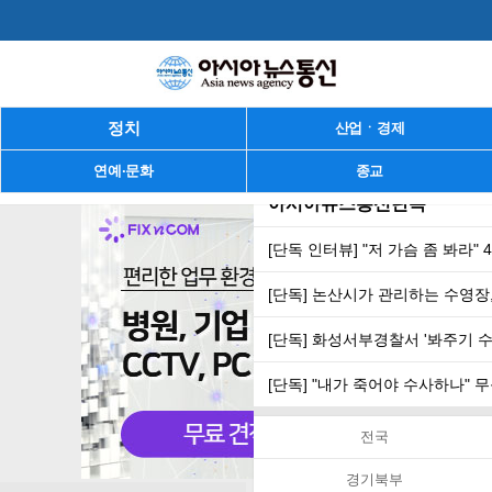
정치
산업ㆍ경제
연예·문화
종교
아시아뉴스통신단독
[단독 인터뷰] "저 가슴 좀 봐라"
[단독] 논산시가 관리하는 수영장,
[단독] 화성서부경찰서 '봐주기 
[단독] "내가 죽어야 수사하나"
전국
경기북부