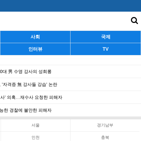
사회
국제
인터뷰
TV
 40대 男 수영 강사의 성희롱
 '자격증 無 강사들 강습' 논란
수사' 의혹…재수사 요청한 피해자
 무능한 경찰에 불안한 피해자
서울
경기남부
인천
충북