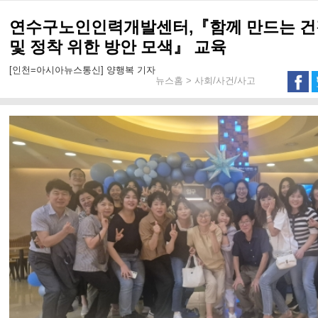
연수구노인인력개발센터,『함께 만드는 건
및 정착 위한 방안 모색』 교육
[인천=아시아뉴스통신] 양행복 기자
뉴스홈 > 사회/사건/사고