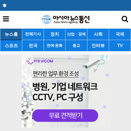
뉴스홈
정치
사회
국제
전체기사
산업ㆍ경제
스포츠
전국
인터뷰
TV
연예·문화
종교