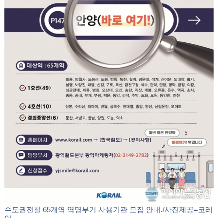
수도권전철 65개역 역명부기 사용기관 모집 안내./사진제공=코레