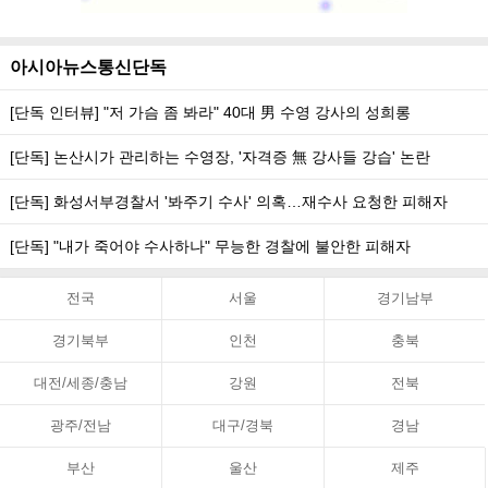
아시아뉴스통신단독
[단독 인터뷰] "저 가슴 좀 봐라" 40대 男 수영 강사의 성희롱
[단독] 논산시가 관리하는 수영장, '자격증 無 강사들 강습' 논란
[단독] 화성서부경찰서 '봐주기 수사' 의혹…재수사 요청한 피해자
[단독] "내가 죽어야 수사하나" 무능한 경찰에 불안한 피해자
전국
서울
경기남부
경기북부
인천
충북
대전/세종/충남
강원
전북
광주/전남
대구/경북
경남
부산
울산
제주