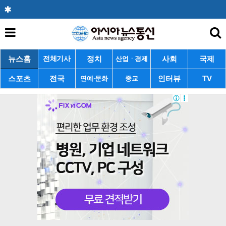
뉴스홈
정치
사회
국제
전체기사
산업ㆍ경제
스포츠
전국
인터뷰
TV
연예·문화
종교