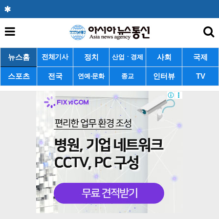
뉴스홈
정치
사회
국제
전체기사
산업ㆍ경제
스포츠
전국
인터뷰
TV
연예·문화
종교