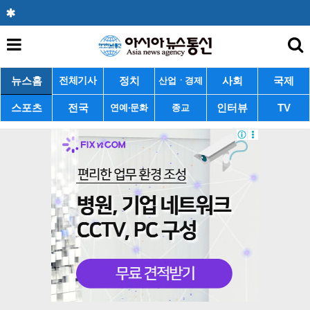
뉴스홈
정치
사회
국제
전체기사
산업ㆍ경제
스포츠
전국
인터뷰
TV
연예·문화
종교