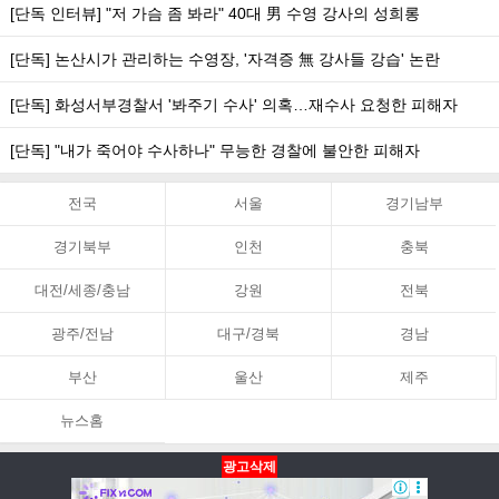
[단독 인터뷰] "저 가슴 좀 봐라" 40대 男 수영 강사의 성희롱
[단독] 논산시가 관리하는 수영장, '자격증 無 강사들 강습' 논란
[단독] 화성서부경찰서 '봐주기 수사' 의혹…재수사 요청한 피해자
[단독] "내가 죽어야 수사하나" 무능한 경찰에 불안한 피해자
전국
서울
경기남부
경기북부
인천
충북
대전/세종/충남
강원
전북
광주/전남
대구/경북
경남
부산
울산
제주
뉴스홈
광고삭제