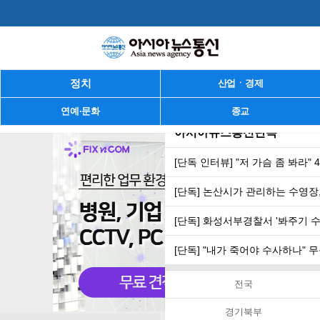
정치
산업ㆍ경제
연예·문화
종교
아시아뉴스통신단독
[단독 인터뷰] "저 가슴 좀 봐라"
[단독] 논산시가 관리하는 수영장,
[단독] 화성서부경찰서 '봐주기 
[단독] "내가 죽어야 수사하나"
전국
경기북부