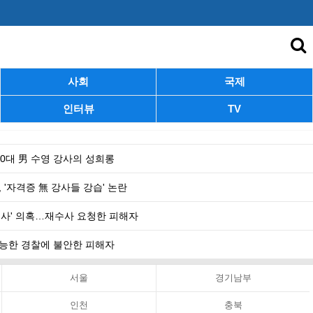
사회
국제
인터뷰
TV
 40대 男 수영 강사의 성희롱
 '자격증 無 강사들 강습' 논란
수사' 의혹…재수사 요청한 피해자
 무능한 경찰에 불안한 피해자
서울
경기남부
인천
충북