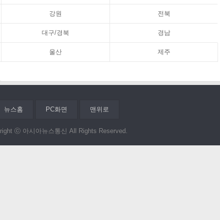
강원
전북
대구/경북
경남
울산
제주
뉴스홈
PC화면
맨위로
right ⓒ 아시아뉴스통신 All Rights Reserved.