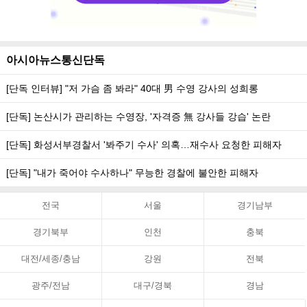
아시아뉴스통신단독
[단독 인터뷰] "저 가슴 좀 봐라" 40대 男 수영 강사의 성희롱
[단독] 논산시가 관리하는 수영장, '자격증 無 강사들 강습' 논란
[단독] 화성서부경찰서 '봐주기 수사' 의혹…재수사 요청한 피해자
[단독] "내가 죽어야 수사하나" 무능한 경찰에 불안한 피해자
전국
서울
경기남부
경기북부
인천
충북
대전/세종/충남
강원
전북
광주/전남
대구/경북
경남