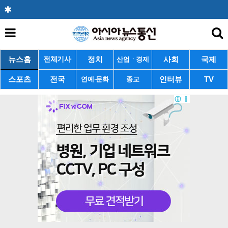
뉴스홈
정치
사회
국제
전체기사
산업ㆍ경제
스포츠
전국
인터뷰
TV
연예·문화
종교