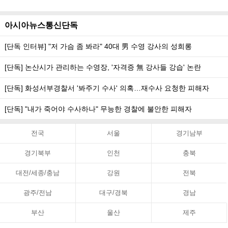
아시아뉴스통신단독
[단독 인터뷰] "저 가슴 좀 봐라" 40대 男 수영 강사의 성희롱
[단독] 논산시가 관리하는 수영장, '자격증 無 강사들 강습' 논란
[단독] 화성서부경찰서 '봐주기 수사' 의혹…재수사 요청한 피해자
[단독] "내가 죽어야 수사하나" 무능한 경찰에 불안한 피해자
전국
서울
경기남부
경기북부
인천
충북
대전/세종/충남
강원
전북
광주/전남
대구/경북
경남
부산
울산
제주