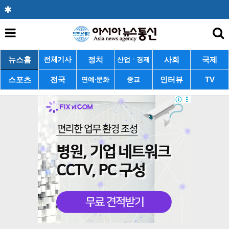
뉴스홈
정치
사회
국제
전체기사
산업ㆍ경제
스포츠
전국
인터뷰
TV
연예·문화
종교