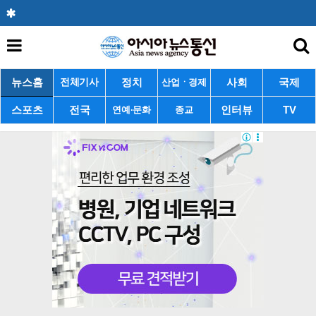
뉴스홈
정치
사회
국제
전체기사
산업ㆍ경제
스포츠
전국
인터뷰
TV
연예·문화
종교