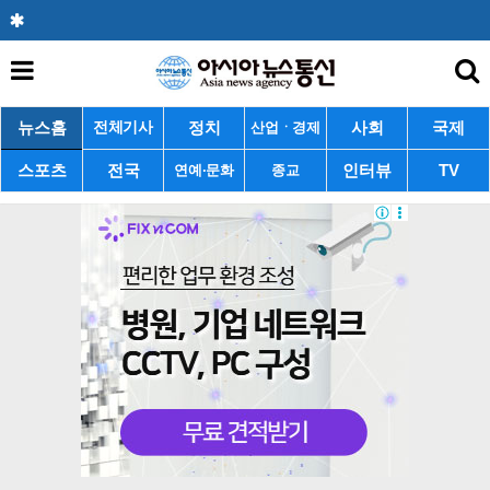
뉴스홈
정치
사회
국제
전체기사
산업ㆍ경제
스포츠
전국
인터뷰
TV
연예·문화
종교