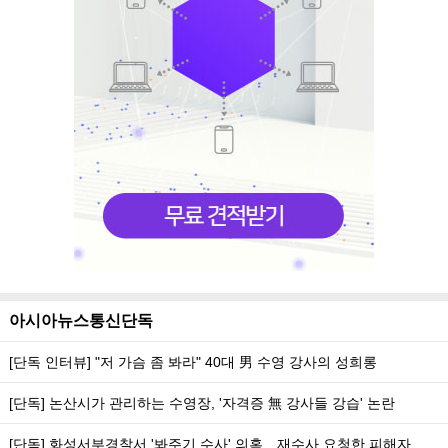
아시아뉴스통신단독
[단독 인터뷰] "저 가슴 좀 봐라" 40대 男 수영 강사의 성희롱
[단독] 논산시가 관리하는 수영장, '자격증 無 강사들 강습' 논란
[단독] 화성서부경찰서 '봐주기 수사' 의혹…재수사 요청한 피해자