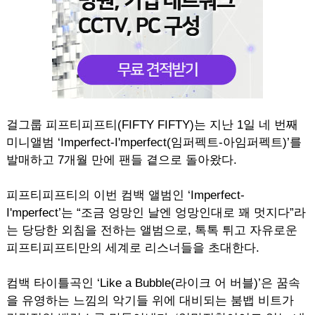
걸그룹 피프티피프티(FIFTY FIFTY)는 지난 1일 네 번째
미니앨범 ‘Imperfect-I'mperfect(임퍼펙트-아임퍼펙트)’를
발매하고 7개월 만에 팬들 곁으로 돌아왔다.
피프티피프티의 이번 컴백 앨범인 ‘Imperfect-
I'mperfect’는 “조금 엉망인 날엔 엉망인대로 꽤 멋지다”라
는 당당한 외침을 전하는 앨범으로, 톡톡 튀고 자유로운
피프티피프티만의 세계로 리스너들을 초대한다.
컴백 타이틀곡인 ‘Like a Bubble(라이크 어 버블)’은 꿈속
을 유영하는 느낌의 악기들 위에 대비되는 붐뱁 비트가