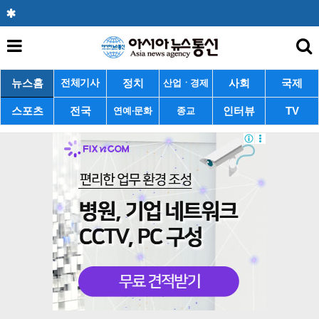
뉴스홈
정치
사회
국제
전체기사
산업ㆍ경제
스포츠
전국
인터뷰
TV
연예·문화
종교