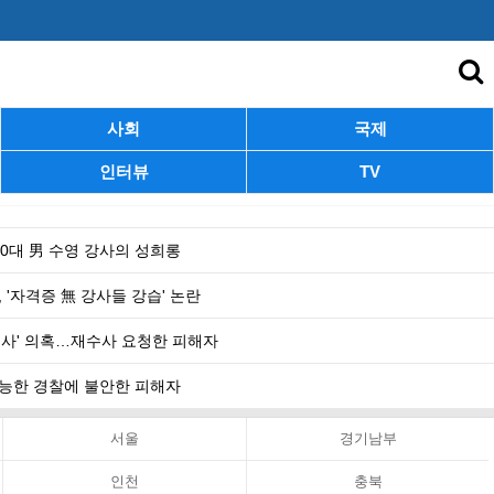
사회
국제
인터뷰
TV
 40대 男 수영 강사의 성희롱
 '자격증 無 강사들 강습' 논란
수사' 의혹…재수사 요청한 피해자
 무능한 경찰에 불안한 피해자
서울
경기남부
인천
충북