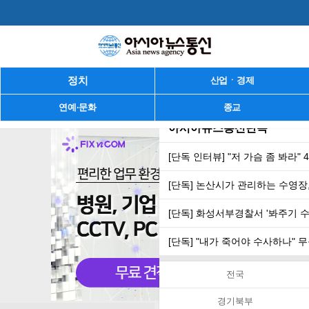
정치
산업ㆍ경제
연예·문화
종교
아시아뉴스통신단독
[단독 인터뷰] "저 가슴 좀 봐라"
[단독] 논산시가 관리하는 수영장,
[단독] 화성서부경찰서 '봐주기 
[단독] "내가 죽어야 수사하나"
전국
경기북부