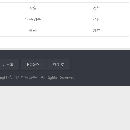
강원
전북
대구/경북
경남
울산
제주
뉴스홈
PC화면
맨위로
right ⓒ 아시아뉴스통신 All Rights Reserved.