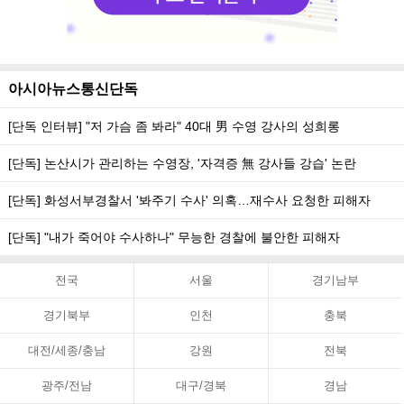
아시아뉴스통신단독
[단독 인터뷰] "저 가슴 좀 봐라" 40대 男 수영 강사의 성희롱
[단독] 논산시가 관리하는 수영장, '자격증 無 강사들 강습' 논란
[단독] 화성서부경찰서 '봐주기 수사' 의혹…재수사 요청한 피해자
[단독] "내가 죽어야 수사하나" 무능한 경찰에 불안한 피해자
전국
서울
경기남부
경기북부
인천
충북
대전/세종/충남
강원
전북
광주/전남
대구/경북
경남