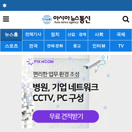
뉴스홈
정치
사회
국제
전체기사
산업ㆍ경제
스포츠
전국
인터뷰
TV
연예·문화
종교