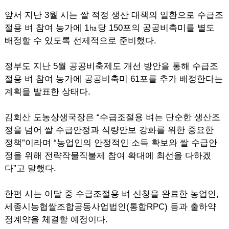
앞서 지난 3월 시는 쌀 적정 생산 대책의 일환으로 수급조
절용 벼 참여 농가에 1㏊당 150포의 공공비축미를 별도
배정할 수 있도록 선제적으로 준비했다.
정부도 지난 5월 공공비축제도 개선 방안을 통해 수급조
절용 벼 참여 농가에 공공비축미 61포를 추가 배정한다는
계획을 발표한 상태다.
김회산 도농상생국장은 “수급조절용 벼는 단순한 생산조
정을 넘어 쌀 수급안정과 식량안보 강화를 위한 중요한
정책”이라며 “농업인의 안정적인 소득 확보와 쌀 수급안
정을 위해 전략작물직불제 참여 확대에 최선을 다하겠
다”고 말했다.
한편 시는 이달 중 수급조절용 벼 신청을 완료한 농업인,
세종시농협쌀조합공동사업법인(통합RPC) 등과 출하약
정계약을 체결할 예정이다.