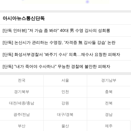
아시아뉴스통신단독
[단독 인터뷰] "저 가슴 좀 봐라" 40대 男 수영 강사의 성희롱
[단독] 논산시가 관리하는 수영장, '자격증 無 강사들 강습' 논란
[단독] 화성서부경찰서 '봐주기 수사' 의혹…재수사 요청한 피해자
[단독] "내가 죽어야 수사하나" 무능한 경찰에 불안한 피해자
전국
서울
경기남부
경기북부
인천
충북
대전/세종/충남
강원
전북
광주/전남
대구/경북
경남
부산
울산
제주