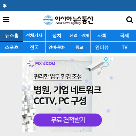
뉴스홈
정치
사회
국제
전체기사
산업ㆍ경제
스포츠
전국
인터뷰
TV
연예·문화
종교