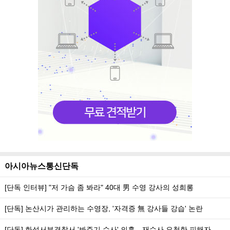
아시아뉴스통신단독
[단독 인터뷰] "저 가슴 좀 봐라" 40대 男 수영 강사의 성희롱
[단독] 논산시가 관리하는 수영장, '자격증 無 강사들 강습' 논란
[단독] 화성서부경찰서 '봐주기 수사' 의혹…재수사 요청한 피해자