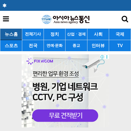
뉴스홈
정치
사회
국제
전체기사
산업ㆍ경제
스포츠
전국
인터뷰
TV
연예·문화
종교