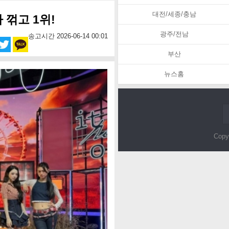
대전/세종/충남
 꺾고 1위!
광주/전남
송고시간 2026-06-14 00:01
부산
뉴스홈
Copy