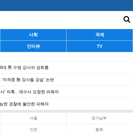
사회
국제
인터뷰
TV
 40대 男 수영 강사의 성희롱
 '자격증 無 강사들 강습' 논란
수사' 의혹…재수사 요청한 피해자
 무능한 경찰에 불안한 피해자
서울
경기남부
인천
충북