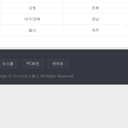
강원
전북
대구/경북
경남
울산
제주
뉴스홈
PC화면
맨위로
right ⓒ 아시아뉴스통신 All Rights Reserved.