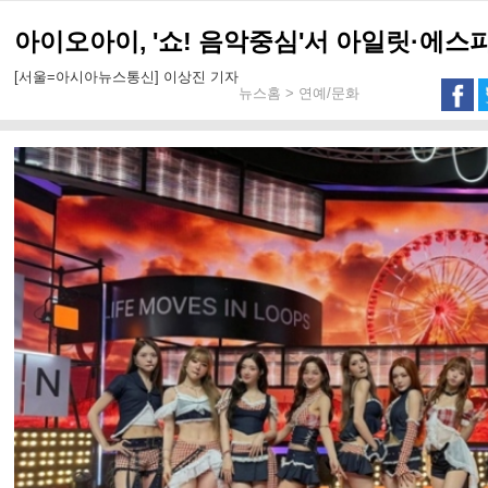
아이오아이, '쇼! 음악중심'서 아일릿·에스파
[서울=아시아뉴스통신] 이상진 기자
뉴스홈 > 연예/문화