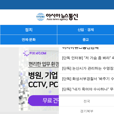
정치
산업ㆍ경제
연예·문화
종교
아시아뉴스통신단독
[단독 인터뷰] "저 가슴 좀 봐라"
[단독] 논산시가 관리하는 수영장,
[단독] 화성서부경찰서 '봐주기 
[단독] "내가 죽어야 수사하나"
전국
경기북부