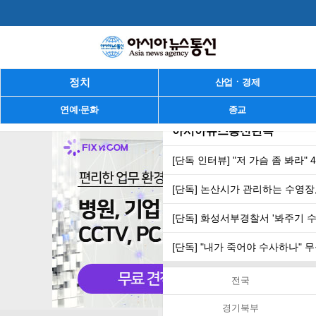
정치
산업ㆍ경제
연예·문화
종교
아시아뉴스통신단독
[단독 인터뷰] "저 가슴 좀 봐라"
[단독] 논산시가 관리하는 수영장,
[단독] 화성서부경찰서 '봐주기 
[단독] "내가 죽어야 수사하나"
전국
경기북부