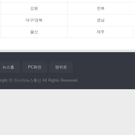
강원
전북
대구/경북
경남
울산
제주
뉴스홈
PC화면
맨위로
right ⓒ 아시아뉴스통신 All Rights Reserved.