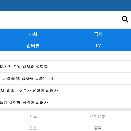
사회
국제
인터뷰
TV
 40대 男 수영 강사의 성희롱
 '자격증 無 강사들 강습' 논란
수사' 의혹…재수사 요청한 피해자
 무능한 경찰에 불안한 피해자
서울
경기남부
인천
충북