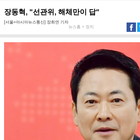
장동혁, "선관위, 해체만이 답"
[서울=아시아뉴스통신] 장희연 기자
뉴스홈 > 정치