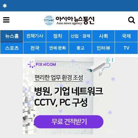
뉴스홈
정치
사회
국제
전체기사
산업ㆍ경제
스포츠
전국
인터뷰
TV
연예·문화
종교