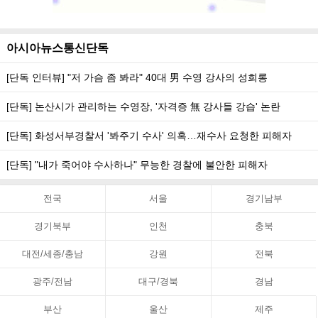
아시아뉴스통신단독
[단독 인터뷰] "저 가슴 좀 봐라" 40대 男 수영 강사의 성희롱
[단독] 논산시가 관리하는 수영장, '자격증 無 강사들 강습' 논란
[단독] 화성서부경찰서 '봐주기 수사' 의혹…재수사 요청한 피해자
[단독] "내가 죽어야 수사하나" 무능한 경찰에 불안한 피해자
전국
서울
경기남부
경기북부
인천
충북
대전/세종/충남
강원
전북
광주/전남
대구/경북
경남
부산
울산
제주