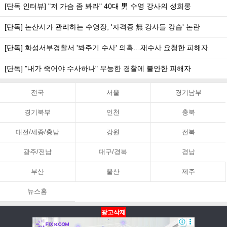
[단독 인터뷰] "저 가슴 좀 봐라" 40대 男 수영 강사의 성희롱
[단독] 논산시가 관리하는 수영장, '자격증 無 강사들 강습' 논란
[단독] 화성서부경찰서 '봐주기 수사' 의혹…재수사 요청한 피해자
[단독] "내가 죽어야 수사하나" 무능한 경찰에 불안한 피해자
전국
서울
경기남부
경기북부
인천
충북
대전/세종/충남
강원
전북
광주/전남
대구/경북
경남
부산
울산
제주
뉴스홈
광고삭제