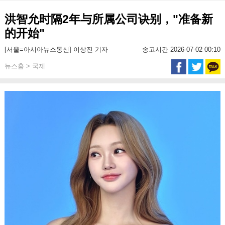
洪智允时隔2年与所属公司诀别，"准备新
的开始"
[서울=아시아뉴스통신] 이상진 기자
송고시간 2026-07-02 00:10
뉴스홈 > 국제