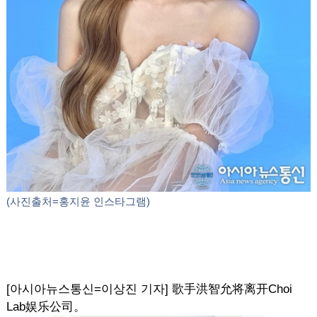
(사진출처=홍지윤 인스타그램)
[아시아뉴스통신=이상진 기자] 歌手洪智允将离开Choi
Lab娱乐公司。