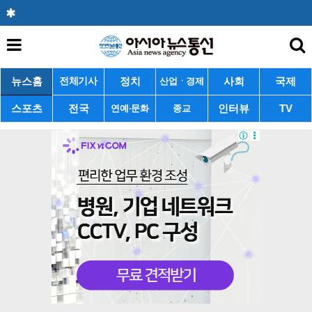
뉴스홈
정치
사회
국제
전체기사
산업ㆍ경제
스포츠
전국
인터뷰
TV
연예·문화
종교