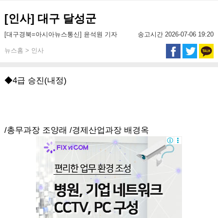
[인사] 대구 달성군
[대구경북=아시아뉴스통신] 윤석원 기자
송고시간 2026-07-06 19:20
뉴스홈 > 인사
◆4급 승진(내정)
/총무과장 조양래 /경제산업과장 배경옥