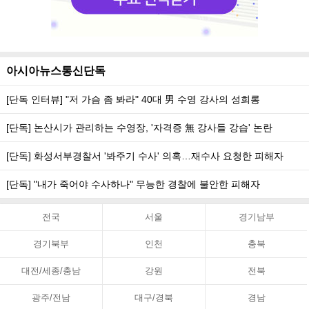
아시아뉴스통신단독
[단독 인터뷰] "저 가슴 좀 봐라" 40대 男 수영 강사의 성희롱
[단독] 논산시가 관리하는 수영장, '자격증 無 강사들 강습' 논란
[단독] 화성서부경찰서 '봐주기 수사' 의혹…재수사 요청한 피해자
[단독] "내가 죽어야 수사하나" 무능한 경찰에 불안한 피해자
전국
서울
경기남부
경기북부
인천
충북
대전/세종/충남
강원
전북
광주/전남
대구/경북
경남