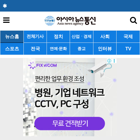
뉴스홈
정치
사회
국제
전체기사
산업ㆍ경제
스포츠
전국
인터뷰
TV
연예·문화
종교