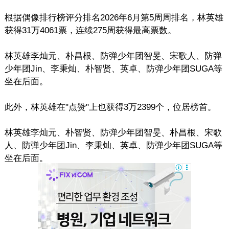
根据偶像排行榜评分排名2026年6月第5周周排名，林英雄
获得31万4061票，连续275周获得最高票数。
林英雄李灿元、朴昌根、防弹少年团智旻、宋歌人、防弹
少年团Jin、李秉灿、朴智贤、英卓、防弹少年团SUGA等
坐在后面。
此外，林英雄在"点赞"上也获得3万2399个，位居榜首。
林英雄李灿元、朴智贤、防弹少年团智旻、朴昌根、宋歌
人、防弹少年团Jin、李秉灿、英卓、防弹少年团SUGA等
坐在后面。