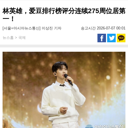
林英雄，爱豆排行榜评分连续275周位居第
一！
[서울=아시아뉴스통신] 이상진 기자
송고시간 2026-07-07 00:01
뉴스홈 > 국제