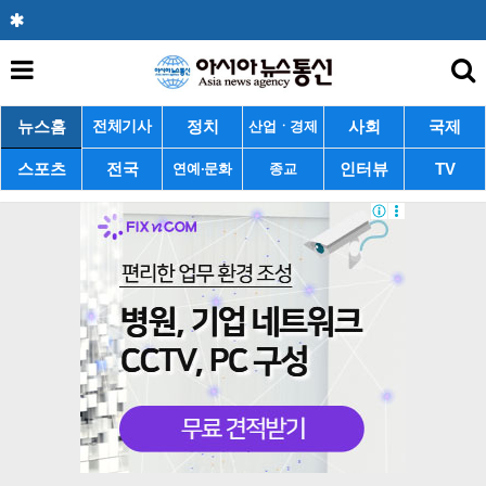
뉴스홈
정치
사회
국제
전체기사
산업ㆍ경제
스포츠
전국
인터뷰
TV
연예·문화
종교