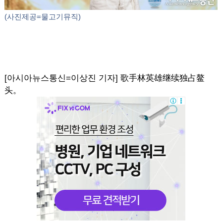
(사진제공=물고기뮤직)
[아시아뉴스통신=이상진 기자] 歌手林英雄继续独占鳌
头。