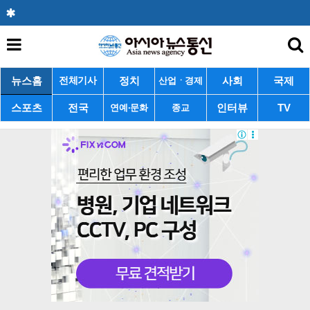
뉴스홈
정치
사회
국제
전체기사
산업ㆍ경제
스포츠
전국
인터뷰
TV
연예·문화
종교