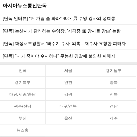
아시아뉴스통신단독
[단독 인터뷰] "저 가슴 좀 봐라" 40대 男 수영 강사의 성희롱
[단독] 논산시가 관리하는 수영장, '자격증 無 강사들 강습' 논란
[단독] 화성서부경찰서 '봐주기 수사' 의혹…재수사 요청한 피해자
[단독] "내가 죽어야 수사하나" 무능한 경찰에 불안한 피해자
전국
서울
경기남부
경기북부
인천
충북
대전/세종/충남
강원
전북
광주/전남
대구/경북
경남
부산
울산
제주
뉴스홈