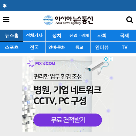
뉴스홈
정치
사회
국제
전체기사
산업ㆍ경제
스포츠
전국
인터뷰
TV
연예·문화
종교