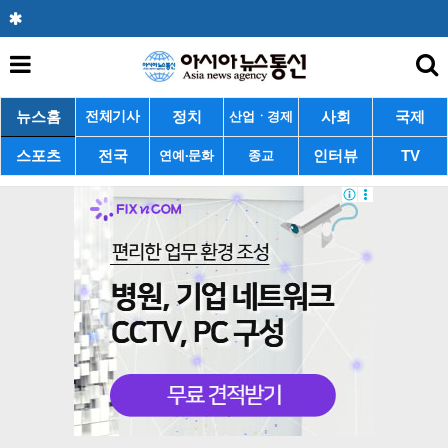
뉴스홈
정치
사회
국제
전체기사
산업ㆍ경제
스포츠
전국
인터뷰
TV
연예·문화
종교